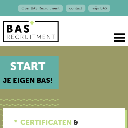
Over BAS Recruitment
contact
mijn BAS
START
JE EIGEN BAS!
CERTIFICATEN
&