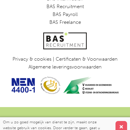
BAS Recruitment
BAS Payroll
BAS Freelance
Privacy & cookies
|
Certificaten & Voorwaarden
Algemene leveringsvoorwaarden
Ontwerp:
Vormvreters
| Website door:
Fastware
BAS HR
Om u zo goed mogelijk van dienst te zijn, maakt onze
2026
website gebruik van cookies. Door verder te gaan, gaat u