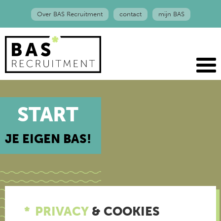
Over BAS Recruitment
contact
mijn BAS
START
JE EIGEN BAS!
PRIVACY
& COOKIES